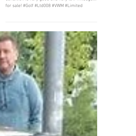
Update Ltd.008
New pic´s available of Ltd.008 from Portugal.
Condition is very good and very low mileage...not
for sale! #Golf #Ltd008 #VWM #Limited