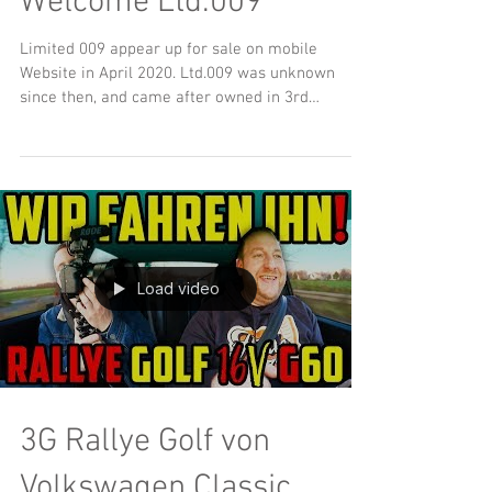
Welcome Ltd.009
Limited 009 appear up for sale on mobile
Website in April 2020. Ltd.009 was unknown
since then, and came after owned in 3rd
Generation in...
Load video